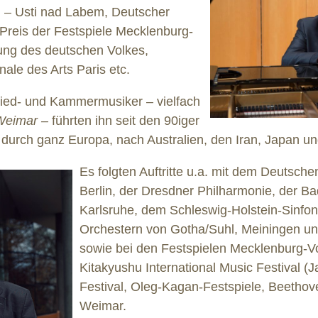
 – Usti nad Labem, Deutscher
Preis der Festspiele Mecklenburg-
ung des deutschen Volkes,
nale des Arts Paris etc.
 Lied- und Kammermusiker – vielfach
 Weimar
–
führten ihn seit den 90iger
 durch ganz Europa, nach Australien, den Iran, Japan u
Es folgten Auftritte u.a. mit dem Deutsche
Berlin, der Dresdner Philharmonie, der B
Karlsruhe, dem Schleswig-Holstein-Sinfon
Orchestern von Gotha/Suhl, Meiningen un
sowie bei den Festspielen Mecklenburg
Kitakyushu International Music Festival 
Festival, Oleg-Kagan-Festspiele, Beethoven
Weimar.