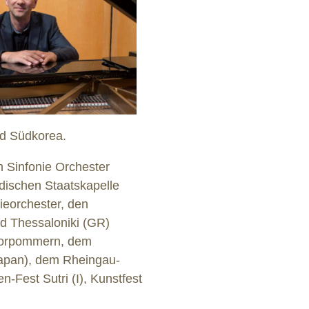
nd Südkorea.
n Sinfonie Orchester
adischen Staatskapelle
ieorchester, den
d Thessaloniki (GR)
-Vorpommern, dem
(Japan), dem Rheingau-
-Fest Sutri (I), Kunstfest