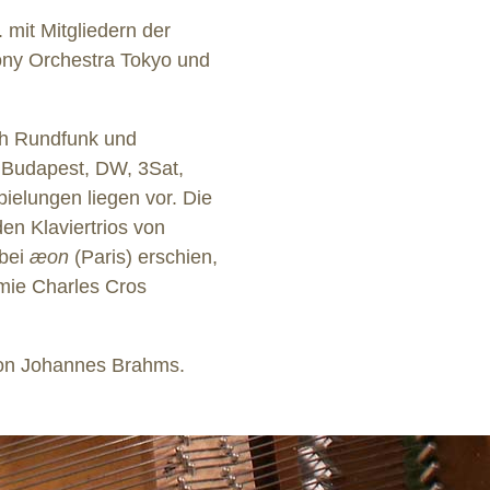
 mit Mitgliedern der
ny Orchestra Tokyo und
ch Rundfunk und
Budapest, DW, 3Sat,
elungen liegen vor. Die
 den Klaviertrios von
 bei
æon
(Paris) erschien,
ie Charles Cros
von Johannes Brahms.