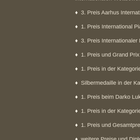
♦
3. Preis Aarhus Interna
♦
1. Preis International P
♦
3. Preis International
♦
1. Preis und Grand Pri
♦
1. Preis in der Kategor
♦
Silbermedaille in der K
♦
1. Preis beim Darko Lu
♦
1. Preis in der Kategor
♦
1. Preis und Gesamtpr
♦
weitere Preise und Dip