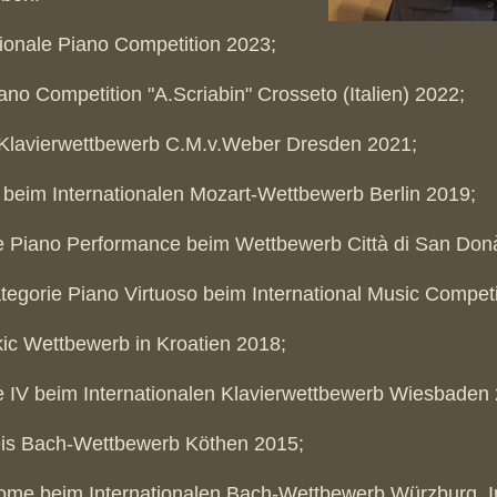
tionale Piano Competition 2023;
iano Competition "A.Scriabin" Crosseto (Italien) 2022;
er Klavierwettbewerb C.M.v.Weber Dresden 2021;
x beim Internationalen Mozart-Wettbewerb Berlin 2019;
ie Piano Performance beim Wettbewerb Città di San Donà 
ategorie Piano Virtuoso beim International Music Competit
kic Wettbewerb in Kroatien 2018;
ie IV beim Internationalen Klavierwettbewerb Wiesbaden
eis Bach-Wettbewerb Köthen 2015;
lome beim Internationalen Bach-Wettbewerb Würzburg, Int